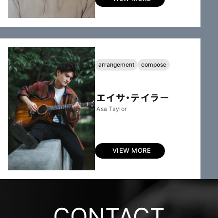
arrangement
compose
エイサ・テイラー
Asa Taylor
VIEW MORE
CONTACT