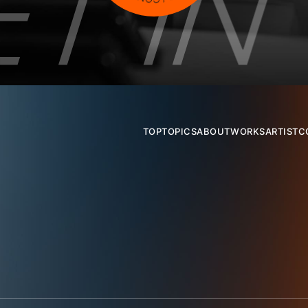
TOP
TOPICS
ABOUT
WORKS
ARTIST
C