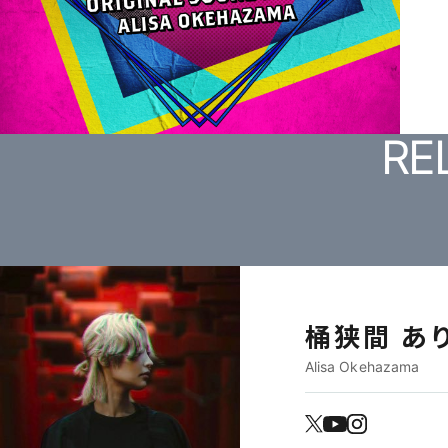
RE
桶狭間 あ
Alisa Okehazama