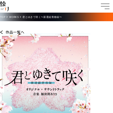
TOP
WORKS
君とゆきて咲く〜新選組青春録〜
作品一覧へ