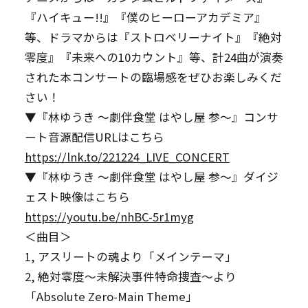
『ハイキュー!!』『僕のヒーローアカデミア』
等、ドラマからは『ストロベリーナイト』『絶対
零度』『未来への10カウント』等、計24曲が演奏
された本コンサートの臨場感をぜひお楽しみくだ
さい！
▼『林ゆうき ～劇伴食堂 はやし屋 参～』コンサ
ート音源配信URLはこちら
https://lnk.to/221224_LIVE_CONCERT
▼『林ゆうき ～劇伴食堂 はやし屋 参～』ダイジ
ェスト映像はこちら
https://youtu.be/nhBC-5r1myg
＜曲目＞
1, アスリートの魂より「メインテーマ」
2, 絶対零度～未解決事件特命捜査～より
「Absolute Zero-Main Theme」