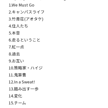
1.We Must Go
2.キャンパスライフ
3.竹青荘(アオタケ)
4.住人たち
5.本音
6.走るということ
7.紅一点
8.過去
9.お互い
10.策略家・ハイジ
11.鬼軍曹
12.In a Sweat!
13.踏み出す一歩
14.変化
15.チーム