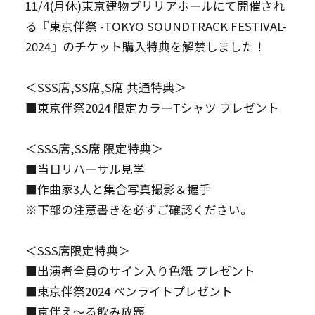
11/4(月休)東京建物ブリリアホールにて開催され
る『東京伴祭 -TOKYO SOUNDTRACK FESTIVAL-
2024』のチケット購入特典を解禁しました！
＜SSS席,SS席,S席 共通特典＞
■東京伴祭2024 限定カラーTシャツ プレゼント
＜SSS席,SS席 限定特典＞
■当日リハーサル見学
■作曲家3人と集合写真撮影＆握手
※下部の注意書きを必ずご確認ください。
＜SSS席限定特典＞
■出演者全員のサイン入り色紙 プレゼント
■東京伴祭2024 ペンライトプレゼント
■京伴え～る飲み放題