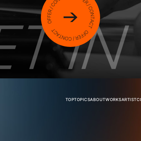
TOP
TOPICS
ABOUT
WORKS
ARTIST
C